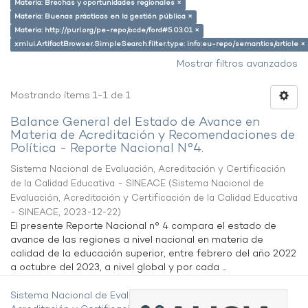
Materia: Brechas y oportunidades regionales ×
Materia: Buenas prácticas en la gestión pública ×
Materia: http://purl.org/pe-repo/ocde/ford#5.03.01 ×
xmlui.ArtifactBrowser.SimpleSearch.filter.type: info:eu-repo/semantics/article ×
Mostrar filtros avanzados
Mostrando ítems 1-1 de 1
Balance General del Estado de Avance en
Materia de Acreditación y Recomendaciones de
Política - Reporte Nacional N°4.
Sistema Nacional de Evaluación, Acreditación y Certificación
de la Calidad Educativa - SINEACE
(
Sistema Nacional de
Evaluación, Acreditación y Certificación de la Calidad Educativa
- SINEACE
,
2023-12-22
)
El presente Reporte Nacional n° 4 compara el estado de
avance de las regiones a nivel nacional en materia de
calidad de la educación superior, entre febrero del año 2022
a octubre del 2023, a nivel global y por cada ...
Sistema Nacional de Evaluación,