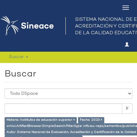
Camb
nave
Buscar
Buscar
Ir
Materia: Institutos de educación superior ×
Fecha: 2023 ×
xmlui.ArtifactBrowser.SimpleSearch.filter.type: info:eu-repo/semantics/publish
Autor: Sistema Nacional de Evaluación, Acreditación y Certificación de la Calid