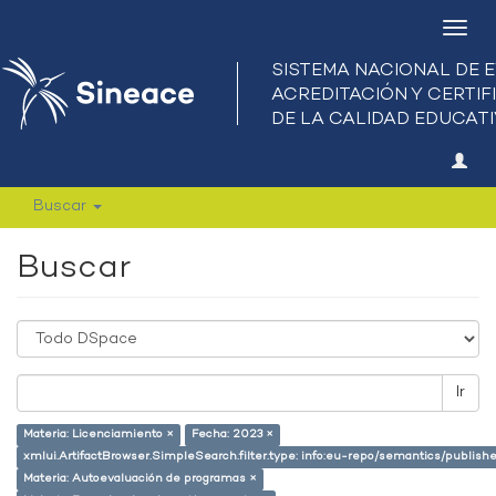
Camb
nave
Buscar
Buscar
Ir
Materia: Licenciamiento ×
Fecha: 2023 ×
xmlui.ArtifactBrowser.SimpleSearch.filter.type: info:eu-repo/semantics/publish
Materia: Autoevaluación de programas ×