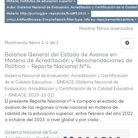
Materia: Institutos de educación superior ×
Autor: Sistema Nacional de Evaluación, Acreditación y Certificación de la Calid
Materia: http://purl.org/pe-repo/ocde/ford#5.03.01 ×
xmlui.ArtifactBrowser.SimpleSearch.filter.type: info:eu-repo/semantics/article ×
Mostrar filtros avanzados
Mostrando ítems 1-1 de 1
Balance General del Estado de Avance en
Materia de Acreditación y Recomendaciones de
Política - Reporte Nacional N°4.
Sistema Nacional de Evaluación, Acreditación y Certificación
de la Calidad Educativa - SINEACE
(
Sistema Nacional de
Evaluación, Acreditación y Certificación de la Calidad Educativa
- SINEACE
,
2023-12-22
)
El presente Reporte Nacional n° 4 compara el estado de
avance de las regiones a nivel nacional en materia de
calidad de la educación superior, entre febrero del año 2022
a octubre del 2023, a nivel global y por cada ...
Sistema Nacional de Evaluación,