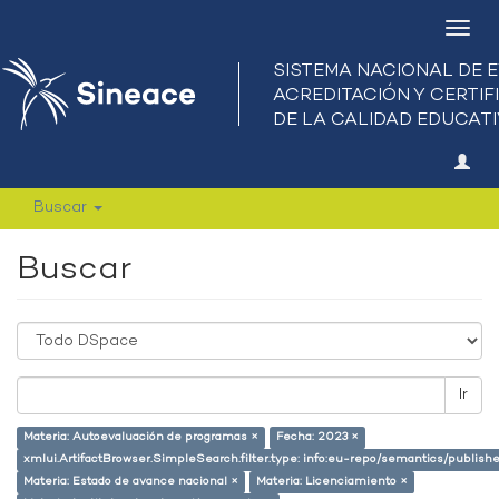
Camb
nave
Buscar
Buscar
Ir
Materia: Autoevaluación de programas ×
Fecha: 2023 ×
xmlui.ArtifactBrowser.SimpleSearch.filter.type: info:eu-repo/semantics/publish
Materia: Estado de avance nacional ×
Materia: Licenciamiento ×