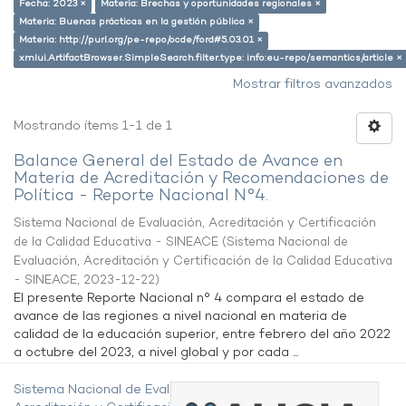
Fecha: 2023 ×
Materia: Brechas y oportunidades regionales ×
Materia: Buenas prácticas en la gestión pública ×
Materia: http://purl.org/pe-repo/ocde/ford#5.03.01 ×
xmlui.ArtifactBrowser.SimpleSearch.filter.type: info:eu-repo/semantics/article ×
Mostrar filtros avanzados
Mostrando ítems 1-1 de 1
Balance General del Estado de Avance en
Materia de Acreditación y Recomendaciones de
Política - Reporte Nacional N°4.
Sistema Nacional de Evaluación, Acreditación y Certificación
de la Calidad Educativa - SINEACE
(
Sistema Nacional de
Evaluación, Acreditación y Certificación de la Calidad Educativa
- SINEACE
,
2023-12-22
)
El presente Reporte Nacional n° 4 compara el estado de
avance de las regiones a nivel nacional en materia de
calidad de la educación superior, entre febrero del año 2022
a octubre del 2023, a nivel global y por cada ...
Sistema Nacional de Evaluación,