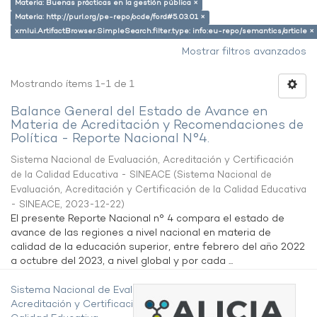
Materia: Buenas prácticas en la gestión pública ×
Materia: http://purl.org/pe-repo/ocde/ford#5.03.01 ×
xmlui.ArtifactBrowser.SimpleSearch.filter.type: info:eu-repo/semantics/article ×
Mostrar filtros avanzados
Mostrando ítems 1-1 de 1
Balance General del Estado de Avance en
Materia de Acreditación y Recomendaciones de
Política - Reporte Nacional N°4.
Sistema Nacional de Evaluación, Acreditación y Certificación
de la Calidad Educativa - SINEACE
(
Sistema Nacional de
Evaluación, Acreditación y Certificación de la Calidad Educativa
- SINEACE
,
2023-12-22
)
El presente Reporte Nacional n° 4 compara el estado de
avance de las regiones a nivel nacional en materia de
calidad de la educación superior, entre febrero del año 2022
a octubre del 2023, a nivel global y por cada ...
Sistema Nacional de Evaluación,
Acreditación y Certificación de la