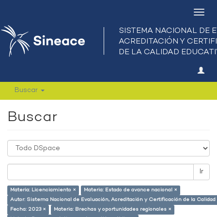
Camb
nave
Buscar
Buscar
Ir
Materia: Licenciamiento ×
Materia: Estado de avance nacional ×
Autor: Sistema Nacional de Evaluación, Acreditación y Certificación de la Calid
Fecha: 2023 ×
Materia: Brechas y oportunidades regionales ×