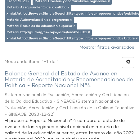
Fecha: 2023 ×
Materia: Brechas y oportunidades regionales ×
Materia: Aseguramiento de la calidad ×
xmlui.ArtifactBrowser.SimpleSearch.filter.type: info:eu-repo/semantics/publish
Materia: Autoevaluación de programas ×
Materia: Escuelas de educación superior ×
Materia: http://purl.org/pe-repo/ocde/ford#5.03.01 ×
xmlui.ArtifactBrowser.SimpleSearch.filter.type: info:eu-repo/semantics/article ×
Mostrar filtros avanzados
Mostrando ítems 1-1 de 1
Balance General del Estado de Avance en
Materia de Acreditación y Recomendaciones de
Política - Reporte Nacional N°4.
Sistema Nacional de Evaluación, Acreditación y Certificación
de la Calidad Educativa - SINEACE
(
Sistema Nacional de
Evaluación, Acreditación y Certificación de la Calidad Educativa
- SINEACE
,
2023-12-22
)
El presente Reporte Nacional n° 4 compara el estado de
avance de las regiones a nivel nacional en materia de
calidad de la educación superior, entre febrero del año 2022