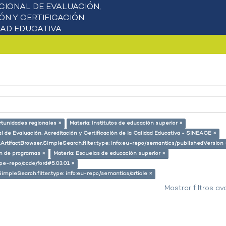
rtunidades regionales ×
Materia: Institutos de educación superior ×
l de Evaluación, Acreditación y Certificación de la Calidad Educativa - SINEACE ×
.ArtifactBrowser.SimpleSearch.filter.type: info:eu-repo/semantics/publishedVersion 
ón de programas ×
Materia: Escuelas de educación superior ×
g/pe-repo/ocde/ford#5.03.01 ×
SimpleSearch.filter.type: info:eu-repo/semantics/article ×
Mostrar filtros a