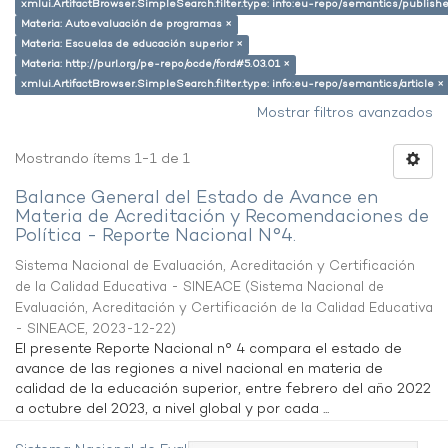
xmlui.ArtifactBrowser.SimpleSearch.filter.type: info:eu-repo/semantics/publish
Materia: Autoevaluación de programas ×
Materia: Escuelas de educación superior ×
Materia: http://purl.org/pe-repo/ocde/ford#5.03.01 ×
xmlui.ArtifactBrowser.SimpleSearch.filter.type: info:eu-repo/semantics/article ×
Mostrar filtros avanzados
Mostrando ítems 1-1 de 1
Balance General del Estado de Avance en
Materia de Acreditación y Recomendaciones de
Política - Reporte Nacional N°4.
Sistema Nacional de Evaluación, Acreditación y Certificación
de la Calidad Educativa - SINEACE
(
Sistema Nacional de
Evaluación, Acreditación y Certificación de la Calidad Educativa
- SINEACE
,
2023-12-22
)
El presente Reporte Nacional n° 4 compara el estado de
avance de las regiones a nivel nacional en materia de
calidad de la educación superior, entre febrero del año 2022
a octubre del 2023, a nivel global y por cada ...