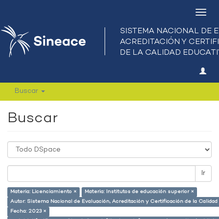
Camb
nave
Buscar
Buscar
Ir
Materia: Licenciamiento ×
Materia: Institutos de educación superior ×
Autor: Sistema Nacional de Evaluación, Acreditación y Certificación de la Calid
Fecha: 2023 ×