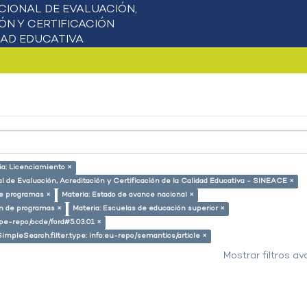
ia: Licenciamiento ×
l de Evaluación, Acreditación y Certificación de la Calidad Educativa - SINEACE ×
de programas ×
Materia: Estado de avance nacional ×
ón de programas ×
Materia: Escuelas de educación superior ×
g/pe-repo/ocde/ford#5.03.01 ×
SimpleSearch.filter.type: info:eu-repo/semantics/article ×
Mostrar filtros a