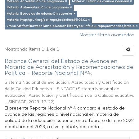
Materia: Acreditación de programas ×
Materia: Estado de avance nacional ×
Materia: Autoevaluación de programas ×
Materia: Escuelas de educación superior ×
Materia: http://purl.org/pe-repo/ocde/ford#5.03.01 ×
xmlui.ArtifactBrowser.SimpleSearch.filter.type: info:eu-repo/semantics/article ×
Mostrar filtros avanzados
Mostrando ítems 1-1 de 1
Balance General del Estado de Avance en
Materia de Acreditación y Recomendaciones de
Política - Reporte Nacional N°4.
Sistema Nacional de Evaluación, Acreditación y Certificación
de la Calidad Educativa - SINEACE
(
Sistema Nacional de
Evaluación, Acreditación y Certificación de la Calidad Educativa
- SINEACE
,
2023-12-22
)
El presente Reporte Nacional n° 4 compara el estado de
avance de las regiones a nivel nacional en materia de
calidad de la educación superior, entre febrero del año 2022
a octubre del 2023, a nivel global y por cada ...