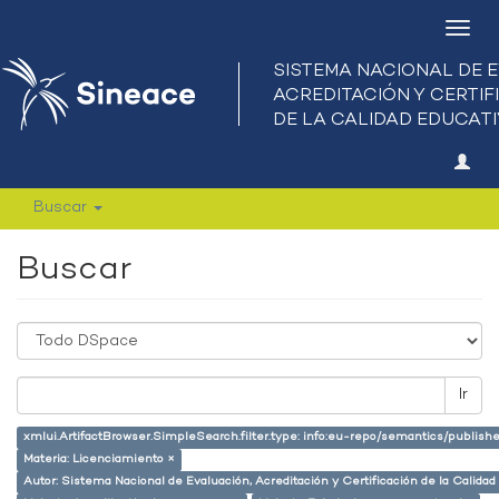
Camb
nave
Buscar
Buscar
Ir
xmlui.ArtifactBrowser.SimpleSearch.filter.type: info:eu-repo/semantics/publish
Materia: Licenciamiento ×
Autor: Sistema Nacional de Evaluación, Acreditación y Certificación de la Calid