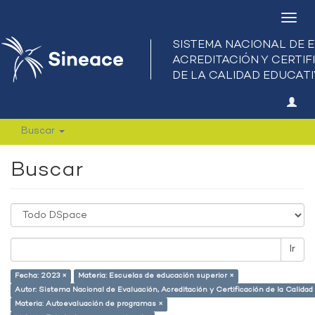
Camb
nave
Buscar
Buscar
Ir
Fecha: 2023 ×
Materia: Escuelas de educación superior ×
Autor: Sistema Nacional de Evaluación, Acreditación y Certificación de la Calid
Materia: Autoevaluación de programas ×