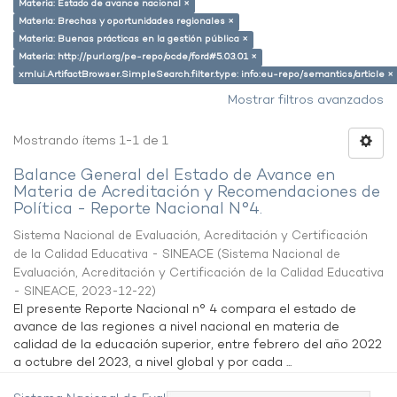
Materia: Estado de avance nacional ×
Materia: Brechas y oportunidades regionales ×
Materia: Buenas prácticas en la gestión pública ×
Materia: http://purl.org/pe-repo/ocde/ford#5.03.01 ×
xmlui.ArtifactBrowser.SimpleSearch.filter.type: info:eu-repo/semantics/article ×
Mostrar filtros avanzados
Mostrando ítems 1-1 de 1
Balance General del Estado de Avance en
Materia de Acreditación y Recomendaciones de
Política - Reporte Nacional N°4.
Sistema Nacional de Evaluación, Acreditación y Certificación
de la Calidad Educativa - SINEACE
(
Sistema Nacional de
Evaluación, Acreditación y Certificación de la Calidad Educativa
- SINEACE
,
2023-12-22
)
El presente Reporte Nacional n° 4 compara el estado de
avance de las regiones a nivel nacional en materia de
calidad de la educación superior, entre febrero del año 2022
a octubre del 2023, a nivel global y por cada ...