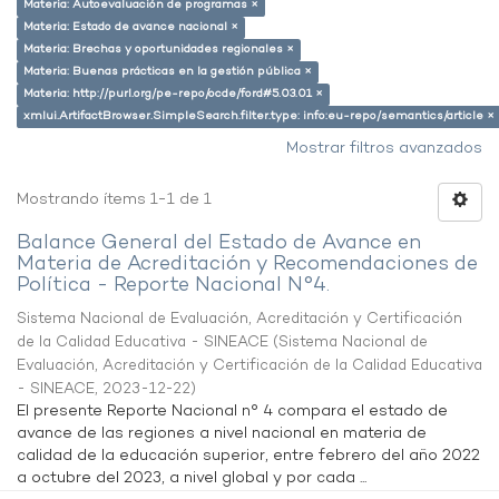
Materia: Autoevaluación de programas ×
Materia: Estado de avance nacional ×
Materia: Brechas y oportunidades regionales ×
Materia: Buenas prácticas en la gestión pública ×
Materia: http://purl.org/pe-repo/ocde/ford#5.03.01 ×
xmlui.ArtifactBrowser.SimpleSearch.filter.type: info:eu-repo/semantics/article ×
Mostrar filtros avanzados
Mostrando ítems 1-1 de 1
Balance General del Estado de Avance en
Materia de Acreditación y Recomendaciones de
Política - Reporte Nacional N°4.
Sistema Nacional de Evaluación, Acreditación y Certificación
de la Calidad Educativa - SINEACE
(
Sistema Nacional de
Evaluación, Acreditación y Certificación de la Calidad Educativa
- SINEACE
,
2023-12-22
)
El presente Reporte Nacional n° 4 compara el estado de
avance de las regiones a nivel nacional en materia de
calidad de la educación superior, entre febrero del año 2022
a octubre del 2023, a nivel global y por cada ...