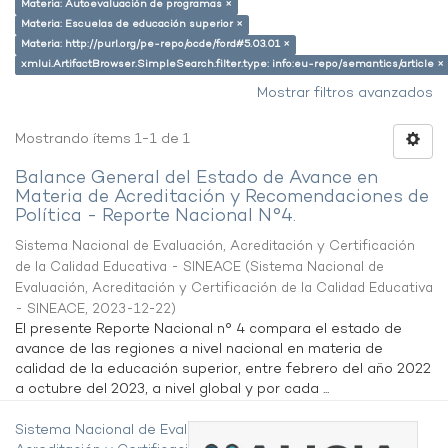
Materia: Autoevaluación de programas ×
Materia: Escuelas de educación superior ×
Materia: http://purl.org/pe-repo/ocde/ford#5.03.01 ×
xmlui.ArtifactBrowser.SimpleSearch.filter.type: info:eu-repo/semantics/article ×
Mostrar filtros avanzados
Mostrando ítems 1-1 de 1
Balance General del Estado de Avance en
Materia de Acreditación y Recomendaciones de
Política - Reporte Nacional N°4.
Sistema Nacional de Evaluación, Acreditación y Certificación
de la Calidad Educativa - SINEACE
(
Sistema Nacional de
Evaluación, Acreditación y Certificación de la Calidad Educativa
- SINEACE
,
2023-12-22
)
El presente Reporte Nacional n° 4 compara el estado de
avance de las regiones a nivel nacional en materia de
calidad de la educación superior, entre febrero del año 2022
a octubre del 2023, a nivel global y por cada ...
Sistema Nacional de Evaluación,