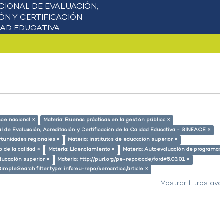
nce nacional ×
Materia: Buenas prácticas en la gestión pública ×
l de Evaluación, Acreditación y Certificación de la Calidad Educativa - SINEACE ×
rtunidades regionales ×
Materia: Institutos de educación superior ×
 de la calidad ×
Materia: Licenciamiento ×
Materia: Autoevaluación de programa
ducación superior ×
Materia: http://purl.org/pe-repo/ocde/ford#5.03.01 ×
SimpleSearch.filter.type: info:eu-repo/semantics/article ×
Mostrar filtros a