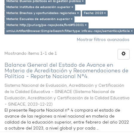
Materia: Buenas prácticas en la gestión pública ×
Materia: Institutos de educación superior ×
Materia: Brechas y oportunidades regionales ×
Fecha: 2023 ×
Materia: Escuelas de educación superior ×
Materia: http://purl.org/pe-repo/ocde/ford#5.03.01 ×
xmlui.ArtifactBrowser.SimpleSearch.filter.type: info:eu-repo/semantics/article ×
Mostrar filtros avanzados
Mostrando ítems 1-1 de 1
Balance General del Estado de Avance en
Materia de Acreditación y Recomendaciones de
Política - Reporte Nacional N°4.
Sistema Nacional de Evaluación, Acreditación y Certificación
de la Calidad Educativa - SINEACE
(
Sistema Nacional de
Evaluación, Acreditación y Certificación de la Calidad Educativa
- SINEACE
,
2023-12-22
)
El presente Reporte Nacional n° 4 compara el estado de
avance de las regiones a nivel nacional en materia de
calidad de la educación superior, entre febrero del año 2022
a octubre del 2023, a nivel global y por cada ...