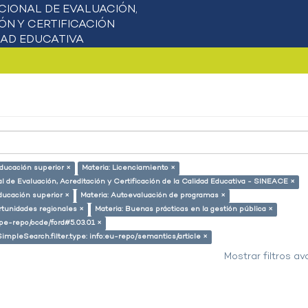
educación superior ×
Materia: Licenciamiento ×
l de Evaluación, Acreditación y Certificación de la Calidad Educativa - SINEACE ×
ducación superior ×
Materia: Autoevaluación de programas ×
rtunidades regionales ×
Materia: Buenas prácticas en la gestión pública ×
g/pe-repo/ocde/ford#5.03.01 ×
SimpleSearch.filter.type: info:eu-repo/semantics/article ×
Mostrar filtros a