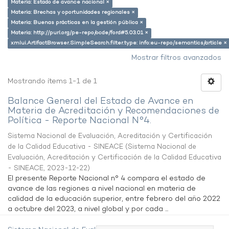
Materia: Estado de avance nacional ×
Materia: Brechas y oportunidades regionales ×
Materia: Buenas prácticas en la gestión pública ×
Materia: http://purl.org/pe-repo/ocde/ford#5.03.01 ×
xmlui.ArtifactBrowser.SimpleSearch.filter.type: info:eu-repo/semantics/article ×
Mostrar filtros avanzados
Mostrando ítems 1-1 de 1
Balance General del Estado de Avance en
Materia de Acreditación y Recomendaciones de
Política - Reporte Nacional N°4.
Sistema Nacional de Evaluación, Acreditación y Certificación
de la Calidad Educativa - SINEACE
(
Sistema Nacional de
Evaluación, Acreditación y Certificación de la Calidad Educativa
- SINEACE
,
2023-12-22
)
El presente Reporte Nacional n° 4 compara el estado de
avance de las regiones a nivel nacional en materia de
calidad de la educación superior, entre febrero del año 2022
a octubre del 2023, a nivel global y por cada ...