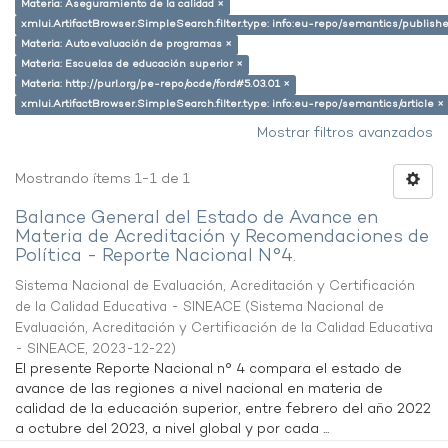
Materia: Aseguramiento de la calidad ×
xmlui.ArtifactBrowser.SimpleSearch.filter.type: info:eu-repo/semantics/publish
Materia: Autoevaluación de programas ×
Materia: Escuelas de educación superior ×
Materia: http://purl.org/pe-repo/ocde/ford#5.03.01 ×
xmlui.ArtifactBrowser.SimpleSearch.filter.type: info:eu-repo/semantics/article ×
Mostrar filtros avanzados
Mostrando ítems 1-1 de 1
Balance General del Estado de Avance en
Materia de Acreditación y Recomendaciones de
Política - Reporte Nacional N°4.
Sistema Nacional de Evaluación, Acreditación y Certificación
de la Calidad Educativa - SINEACE
(
Sistema Nacional de
Evaluación, Acreditación y Certificación de la Calidad Educativa
- SINEACE
,
2023-12-22
)
El presente Reporte Nacional n° 4 compara el estado de
avance de las regiones a nivel nacional en materia de
calidad de la educación superior, entre febrero del año 2022
a octubre del 2023, a nivel global y por cada ...