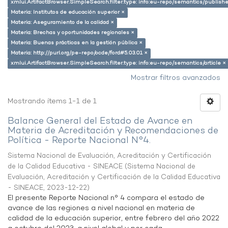
xmlui.ArtifactBrowser.SimpleSearch.filter.type: info:eu-repo/semantics/publish
Materia: Institutos de educación superior ×
Materia: Aseguramiento de la calidad ×
Materia: Brechas y oportunidades regionales ×
Materia: Buenas prácticas en la gestión pública ×
Materia: http://purl.org/pe-repo/ocde/ford#5.03.01 ×
xmlui.ArtifactBrowser.SimpleSearch.filter.type: info:eu-repo/semantics/article ×
Mostrar filtros avanzados
Mostrando ítems 1-1 de 1
Balance General del Estado de Avance en
Materia de Acreditación y Recomendaciones de
Política - Reporte Nacional N°4.
Sistema Nacional de Evaluación, Acreditación y Certificación
de la Calidad Educativa - SINEACE
(
Sistema Nacional de
Evaluación, Acreditación y Certificación de la Calidad Educativa
- SINEACE
,
2023-12-22
)
El presente Reporte Nacional n° 4 compara el estado de
avance de las regiones a nivel nacional en materia de
calidad de la educación superior, entre febrero del año 2022