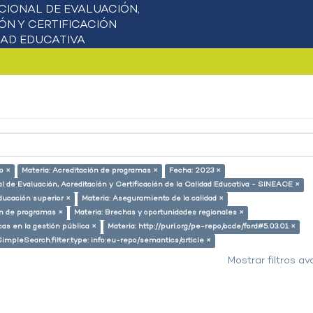
o ×
Materia: Acreditación de programas ×
Fecha: 2023 ×
l de Evaluación, Acreditación y Certificación de la Calidad Educativa - SINEACE ×
ducación superior ×
Materia: Aseguramiento de la calidad ×
ón de programas ×
Materia: Brechas y oportunidades regionales ×
cas en la gestión pública ×
Materia: http://purl.org/pe-repo/ocde/ford#5.03.01 ×
SimpleSearch.filter.type: info:eu-repo/semantics/article ×
Mostrar filtros a