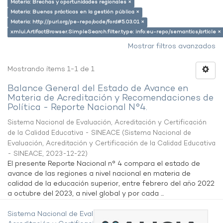
Materia: Brechas y oportunidades regionales ×
Materia: Buenas prácticas en la gestión pública ×
Materia: http://purl.org/pe-repo/ocde/ford#5.03.01 ×
xmlui.ArtifactBrowser.SimpleSearch.filter.type: info:eu-repo/semantics/article ×
Mostrar filtros avanzados
Mostrando ítems 1-1 de 1
Balance General del Estado de Avance en
Materia de Acreditación y Recomendaciones de
Política - Reporte Nacional N°4.
Sistema Nacional de Evaluación, Acreditación y Certificación
de la Calidad Educativa - SINEACE
(
Sistema Nacional de
Evaluación, Acreditación y Certificación de la Calidad Educativa
- SINEACE
,
2023-12-22
)
El presente Reporte Nacional n° 4 compara el estado de
avance de las regiones a nivel nacional en materia de
calidad de la educación superior, entre febrero del año 2022
a octubre del 2023, a nivel global y por cada ...
Sistema Nacional de Evaluación,