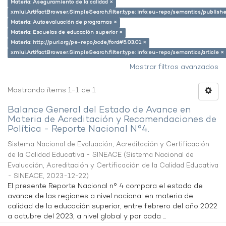
Materia: Aseguramiento de la calidad ×
xmlui.ArtifactBrowser.SimpleSearch.filter.type: info:eu-repo/semantics/publish
Materia: Autoevaluación de programas ×
Materia: Escuelas de educación superior ×
Materia: http://purl.org/pe-repo/ocde/ford#5.03.01 ×
xmlui.ArtifactBrowser.SimpleSearch.filter.type: info:eu-repo/semantics/article ×
Mostrar filtros avanzados
Mostrando ítems 1-1 de 1
Balance General del Estado de Avance en
Materia de Acreditación y Recomendaciones de
Política - Reporte Nacional N°4.
Sistema Nacional de Evaluación, Acreditación y Certificación
de la Calidad Educativa - SINEACE
(
Sistema Nacional de
Evaluación, Acreditación y Certificación de la Calidad Educativa
- SINEACE
,
2023-12-22
)
El presente Reporte Nacional n° 4 compara el estado de
avance de las regiones a nivel nacional en materia de
calidad de la educación superior, entre febrero del año 2022
a octubre del 2023, a nivel global y por cada ...