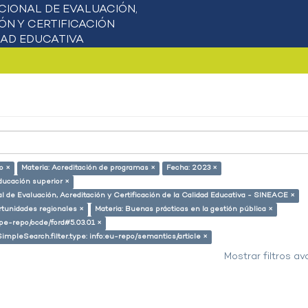
o ×
Materia: Acreditación de programas ×
Fecha: 2023 ×
ducación superior ×
l de Evaluación, Acreditación y Certificación de la Calidad Educativa - SINEACE ×
rtunidades regionales ×
Materia: Buenas prácticas en la gestión pública ×
g/pe-repo/ocde/ford#5.03.01 ×
SimpleSearch.filter.type: info:eu-repo/semantics/article ×
Mostrar filtros a