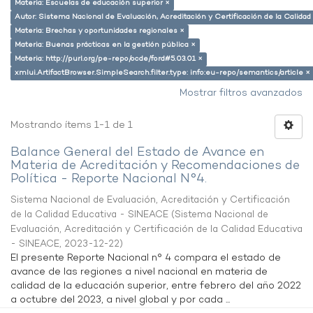
Materia: Escuelas de educación superior ×
Autor: Sistema Nacional de Evaluación, Acreditación y Certificación de la Calid
Materia: Brechas y oportunidades regionales ×
Materia: Buenas prácticas en la gestión pública ×
Materia: http://purl.org/pe-repo/ocde/ford#5.03.01 ×
xmlui.ArtifactBrowser.SimpleSearch.filter.type: info:eu-repo/semantics/article ×
Mostrar filtros avanzados
Mostrando ítems 1-1 de 1
Balance General del Estado de Avance en
Materia de Acreditación y Recomendaciones de
Política - Reporte Nacional N°4.
Sistema Nacional de Evaluación, Acreditación y Certificación
de la Calidad Educativa - SINEACE
(
Sistema Nacional de
Evaluación, Acreditación y Certificación de la Calidad Educativa
- SINEACE
,
2023-12-22
)
El presente Reporte Nacional n° 4 compara el estado de
avance de las regiones a nivel nacional en materia de
calidad de la educación superior, entre febrero del año 2022
a octubre del 2023, a nivel global y por cada ...