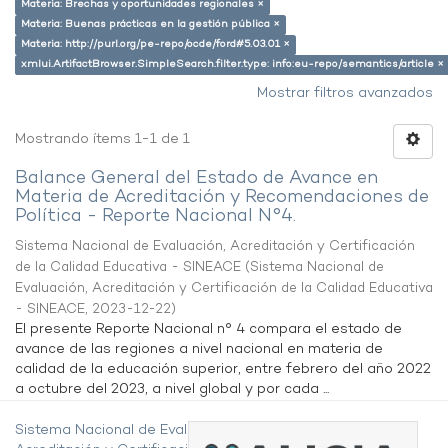
Materia: Brechas y oportunidades regionales ×
Materia: Buenas prácticas en la gestión pública ×
Materia: http://purl.org/pe-repo/ocde/ford#5.03.01 ×
xmlui.ArtifactBrowser.SimpleSearch.filter.type: info:eu-repo/semantics/article ×
Mostrar filtros avanzados
Mostrando ítems 1-1 de 1
Balance General del Estado de Avance en
Materia de Acreditación y Recomendaciones de
Política - Reporte Nacional N°4.
Sistema Nacional de Evaluación, Acreditación y Certificación
de la Calidad Educativa - SINEACE
(
Sistema Nacional de
Evaluación, Acreditación y Certificación de la Calidad Educativa
- SINEACE
,
2023-12-22
)
El presente Reporte Nacional n° 4 compara el estado de
avance de las regiones a nivel nacional en materia de
calidad de la educación superior, entre febrero del año 2022
a octubre del 2023, a nivel global y por cada ...
Sistema Nacional de Evaluación,