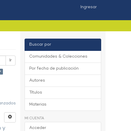
Ingresar
Buscar por
Comunidades & Colecciones
Ir
Por fecha de publicación
×
Autores
Títulos
vanzados
Materias
MI CUENTA
n y
Acceder