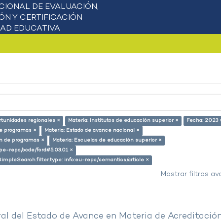
rtunidades regionales ×
Materia: Institutos de educación superior ×
Fecha: 2023 
de programas ×
Materia: Estado de avance nacional ×
ón de programas ×
Materia: Escuelas de educación superior ×
g/pe-repo/ocde/ford#5.03.01 ×
SimpleSearch.filter.type: info:eu-repo/semantics/article ×
Mostrar filtros a
al del Estado de Avance en Materia de Acreditació