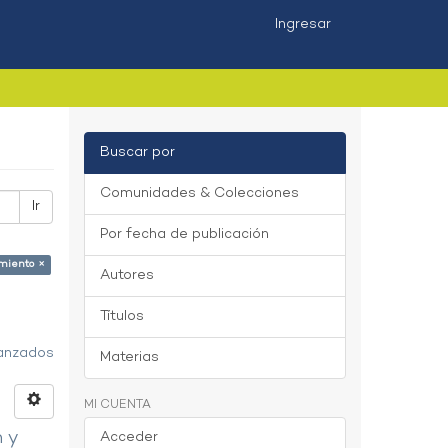
Ingresar
Buscar por
Comunidades & Colecciones
Ir
Por fecha de publicación
amiento ×
Autores
Títulos
vanzados
Materias
MI CUENTA
n y
Acceder