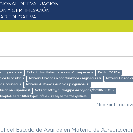
de programas ×
Materia: Institutos de educación superior ×
Fecha: 2023 ×
 de la calidad ×
Materia: Brechas y oportunidades regionales ×
Materia: Licenci
nce nacional ×
Materia: Autoevaluación de programas ×
ducación superior ×
Materia: http://purl.org/pe-repo/ocde/ford#5.03.01 ×
SimpleSearch.filter.type: info:eu-repo/semantics/article ×
Mostrar filtros a
al del Estado de Avance en Materia de Acreditació