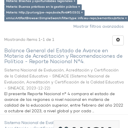
Materia: Brechas y oportunidades regionales ×
Materia: Buenas prácticas en la gestión pública ×
Materia: http://purl.org/pe-repo/ocde/ford#5.03.01 ×
xmlui.ArtifactBrowser.SimpleSearch.filter.type: info:eu-repo/semantics/article ×
Mostrar filtros avanzados
Mostrando ítems 1-1 de 1
Balance General del Estado de Avance en
Materia de Acreditación y Recomendaciones de
Política - Reporte Nacional N°4.
Sistema Nacional de Evaluación, Acreditación y Certificación
de la Calidad Educativa - SINEACE
(
Sistema Nacional de
Evaluación, Acreditación y Certificación de la Calidad Educativa
- SINEACE
,
2023-12-22
)
El presente Reporte Nacional n° 4 compara el estado de
avance de las regiones a nivel nacional en materia de
calidad de la educación superior, entre febrero del año 2022
a octubre del 2023, a nivel global y por cada ...
Sistema Nacional de Evaluación,