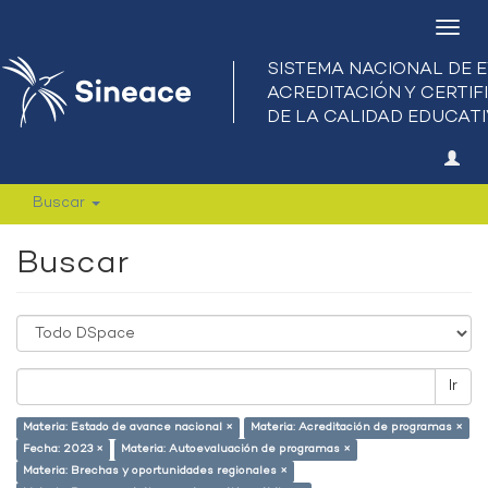
Camb
nave
Buscar
Buscar
Ir
Materia: Estado de avance nacional ×
Materia: Acreditación de programas ×
Fecha: 2023 ×
Materia: Autoevaluación de programas ×
Materia: Brechas y oportunidades regionales ×