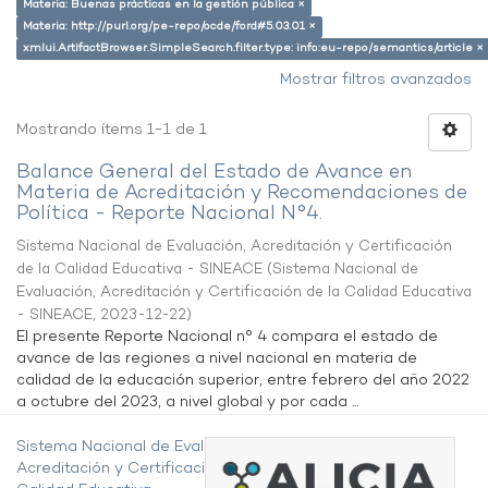
Materia: Buenas prácticas en la gestión pública ×
Materia: http://purl.org/pe-repo/ocde/ford#5.03.01 ×
xmlui.ArtifactBrowser.SimpleSearch.filter.type: info:eu-repo/semantics/article ×
Mostrar filtros avanzados
Mostrando ítems 1-1 de 1
Balance General del Estado de Avance en
Materia de Acreditación y Recomendaciones de
Política - Reporte Nacional N°4.
Sistema Nacional de Evaluación, Acreditación y Certificación
de la Calidad Educativa - SINEACE
(
Sistema Nacional de
Evaluación, Acreditación y Certificación de la Calidad Educativa
- SINEACE
,
2023-12-22
)
El presente Reporte Nacional n° 4 compara el estado de
avance de las regiones a nivel nacional en materia de
calidad de la educación superior, entre febrero del año 2022
a octubre del 2023, a nivel global y por cada ...
Sistema Nacional de Evaluación,
Acreditación y Certificación de la