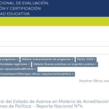
de programas ×
Materia: Autoevaluación de programas ×
Fecha: 2023 ×
rtunidades regionales ×
Materia: Buenas prácticas en la gestión pública ×
g/pe-repo/ocde/ford#5.03.01 ×
SimpleSearch.filter.type: info:eu-repo/semantics/article ×
Mostrar filtros a
al del Estado de Avance en Materia de Acreditació
es de Política - Reporte Nacional N°4.