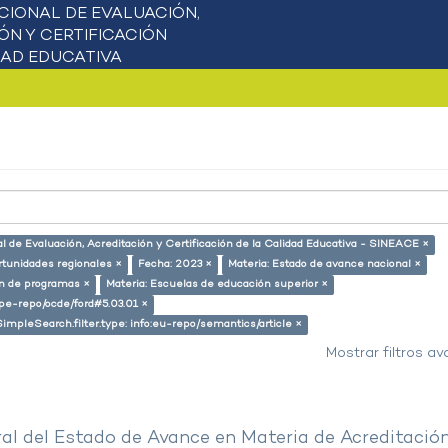
l de Evaluación, Acreditación y Certificación de la Calidad Educativa - SINEACE ×
rtunidades regionales ×
Fecha: 2023 ×
Materia: Estado de avance nacional ×
ón de programas ×
Materia: Escuelas de educación superior ×
g/pe-repo/ocde/ford#5.03.01 ×
SimpleSearch.filter.type: info:eu-repo/semantics/article ×
Mostrar filtros a
al del Estado de Avance en Materia de Acreditació