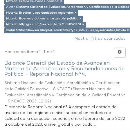
Materia: Estado de avance nacional ×
Autor: Sistema Nacional de Evaluación, Acreditación y Certificación de la Calid
Materia: Brechas y oportunidades regionales ×
Materia: Buenas prácticas en la gestión pública ×
Materia: http://purl.org/pe-repo/ocde/ford#5.03.01 ×
xmlui.ArtifactBrowser.SimpleSearch.filter.type: info:eu-repo/semantics/article ×
Mostrar filtros avanzados
Mostrando ítems 1-1 de 1
Balance General del Estado de Avance en
Materia de Acreditación y Recomendaciones de
Política - Reporte Nacional N°4.
Sistema Nacional de Evaluación, Acreditación y Certificación
de la Calidad Educativa - SINEACE
(
Sistema Nacional de
Evaluación, Acreditación y Certificación de la Calidad Educativa
- SINEACE
,
2023-12-22
)
El presente Reporte Nacional n° 4 compara el estado de
avance de las regiones a nivel nacional en materia de
calidad de la educación superior, entre febrero del año 2022
a octubre del 2023, a nivel global y por cada ...