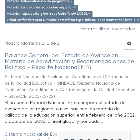
Materia: Autoevaluación de programas ×
Materia: Escuelas de educación superior ×
Materia: http://purl.org/pe-repo/ocde/ford#5.03.01 ×
xmlui.ArtifactBrowser.SimpleSearch.filter.type: info:eu-repo/semantics/article ×
Mostrar filtros avanzados
Mostrando ítems 1-1 de 1
Balance General del Estado de Avance en
Materia de Acreditación y Recomendaciones de
Política - Reporte Nacional N°4.
Sistema Nacional de Evaluación, Acreditación y Certificación
de la Calidad Educativa - SINEACE
(
Sistema Nacional de
Evaluación, Acreditación y Certificación de la Calidad Educativa
- SINEACE
,
2023-12-22
)
El presente Reporte Nacional n° 4 compara el estado de
avance de las regiones a nivel nacional en materia de
calidad de la educación superior, entre febrero del año 2022
a octubre del 2023, a nivel global y por cada ...
Sistema Nacional de Evaluación,