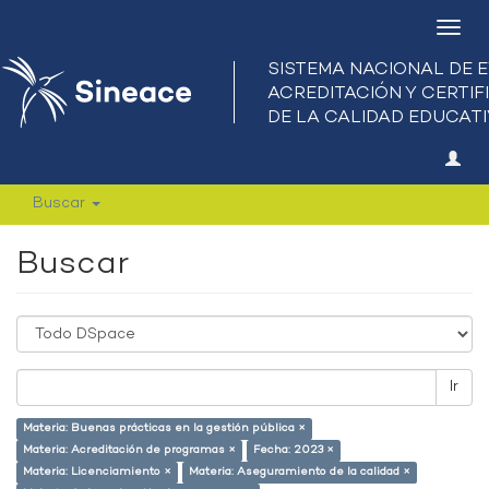
Camb
nave
Buscar
Buscar
Ir
Materia: Buenas prácticas en la gestión pública ×
Materia: Acreditación de programas ×
Fecha: 2023 ×
Materia: Licenciamiento ×
Materia: Aseguramiento de la calidad ×