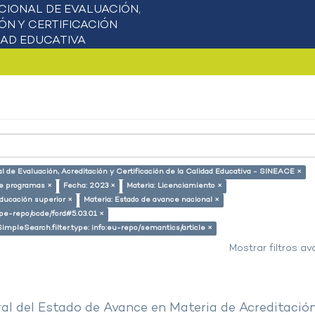
l de Evaluación, Acreditación y Certificación de la Calidad Educativa - SINEACE ×
de programas ×
Fecha: 2023 ×
Materia: Licenciamiento ×
educación superior ×
Materia: Estado de avance nacional ×
g/pe-repo/ocde/ford#5.03.01 ×
SimpleSearch.filter.type: info:eu-repo/semantics/article ×
Mostrar filtros a
al del Estado de Avance en Materia de Acreditació