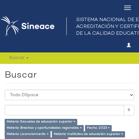
Camb
nave
Buscar
Buscar
Ir
Materia: Escuelas de educación superior ×
Materia: Brechas y oportunidades regionales ×
Fecha: 2023 ×
Materia: Licenciamiento ×
Materia: Institutos de educación superior ×