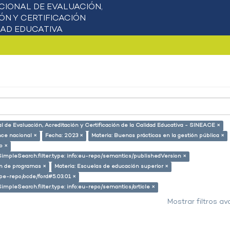
l de Evaluación, Acreditación y Certificación de la Calidad Educativa - SINEACE ×
nce nacional ×
Fecha: 2023 ×
Materia: Buenas prácticas en la gestión pública ×
o ×
SimpleSearch.filter.type: info:eu-repo/semantics/publishedVersion ×
ón de programas ×
Materia: Escuelas de educación superior ×
g/pe-repo/ocde/ford#5.03.01 ×
SimpleSearch.filter.type: info:eu-repo/semantics/article ×
Mostrar filtros a