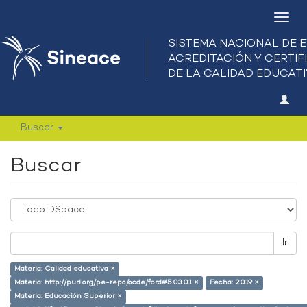
Camb
nave
Buscar
Buscar
Ir
Materia: Calidad educativa ×
Materia: http://purl.org/pe-repo/ocde/ford#5.03.01 ×
Fecha: 2019 ×
Materia: Educación Superior ×