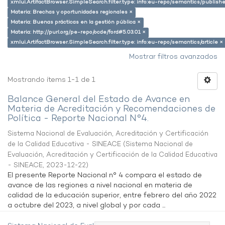
xmlui.ArtifactBrowser.SimpleSearch.filter.type: info:eu-repo/semantics/publish
Materia: Brechas y oportunidades regionales ×
Materia: Buenas prácticas en la gestión pública ×
Materia: http://purl.org/pe-repo/ocde/ford#5.03.01 ×
xmlui.ArtifactBrowser.SimpleSearch.filter.type: info:eu-repo/semantics/article ×
Mostrar filtros avanzados
Mostrando ítems 1-1 de 1
Balance General del Estado de Avance en
Materia de Acreditación y Recomendaciones de
Política - Reporte Nacional N°4.
Sistema Nacional de Evaluación, Acreditación y Certificación
de la Calidad Educativa - SINEACE
(
Sistema Nacional de
Evaluación, Acreditación y Certificación de la Calidad Educativa
- SINEACE
,
2023-12-22
)
El presente Reporte Nacional n° 4 compara el estado de
avance de las regiones a nivel nacional en materia de
calidad de la educación superior, entre febrero del año 2022
a octubre del 2023, a nivel global y por cada ...