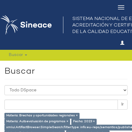
Camb
nave
Buscar
Buscar
Ir
Materia: Brechas y oportunidades regionales ×
Materia: Autoevaluación de programas ×
Fecha: 2023 ×
xmlui.ArtifactBrowser.SimpleSearch.filter.type: info:eu-repo/semantics/publish