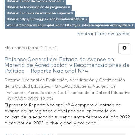
Materia: Estado de avance nacional ×
Materia: Autoevaluación de programas ×
Materia: Escuelas de educación superior ×
Materia: http://purl.org/pe-repo/ocde/ford#5.03.01 ×
xmlui.ArtifactBrowser.SimpleSearch.filter.type: info:eu-repo/semantics/article ×
Mostrar filtros avanzados
Mostrando ítems 1-1 de 1
Balance General del Estado de Avance en
Materia de Acreditación y Recomendaciones de
Política - Reporte Nacional N°4.
Sistema Nacional de Evaluación, Acreditación y Certificación
de la Calidad Educativa - SINEACE
(
Sistema Nacional de
Evaluación, Acreditación y Certificación de la Calidad Educativa
- SINEACE
,
2023-12-22
)
El presente Reporte Nacional n° 4 compara el estado de
avance de las regiones a nivel nacional en materia de
calidad de la educación superior, entre febrero del año 2022
a octubre del 2023, a nivel global y por cada ...