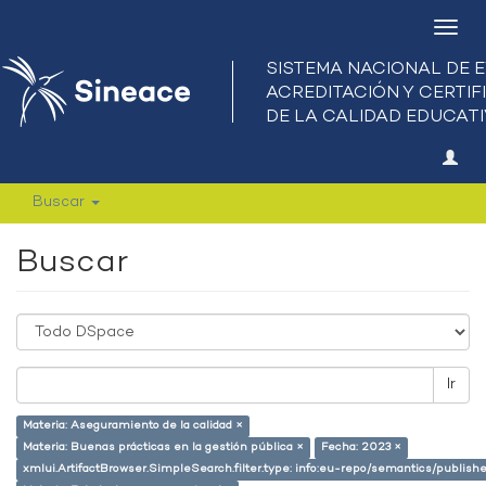
Camb
nave
Buscar
Buscar
Ir
Materia: Aseguramiento de la calidad ×
Materia: Buenas prácticas en la gestión pública ×
Fecha: 2023 ×
xmlui.ArtifactBrowser.SimpleSearch.filter.type: info:eu-repo/semantics/publish