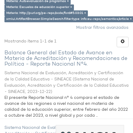
Materia: Autoevaluación de programas ×
Materia: Escuelas de educación superior ×
Materia: http://purl.org/pe-repo/ocde/ford#5.03.01 ×
xmlui.ArtifactBrowser.SimpleSearch.filter.type: info:eu-repo/semantics/article ×
Mostrar filtros avanzados
Mostrando ítems 1-1 de 1
Balance General del Estado de Avance en
Materia de Acreditación y Recomendaciones de
Política - Reporte Nacional N°4.
Sistema Nacional de Evaluación, Acreditación y Certificación
de la Calidad Educativa - SINEACE
(
Sistema Nacional de
Evaluación, Acreditación y Certificación de la Calidad Educativa
- SINEACE
,
2023-12-22
)
El presente Reporte Nacional n° 4 compara el estado de
avance de las regiones a nivel nacional en materia de
calidad de la educación superior, entre febrero del año 2022
a octubre del 2023, a nivel global y por cada ...
Sistema Nacional de Evaluación,