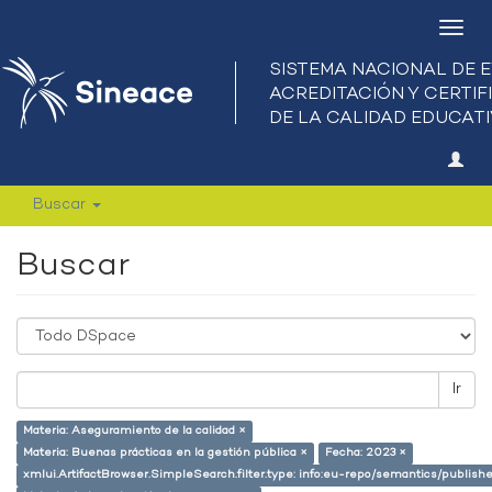
Camb
nave
Buscar
Buscar
Ir
Materia: Aseguramiento de la calidad ×
Materia: Buenas prácticas en la gestión pública ×
Fecha: 2023 ×
xmlui.ArtifactBrowser.SimpleSearch.filter.type: info:eu-repo/semantics/publish