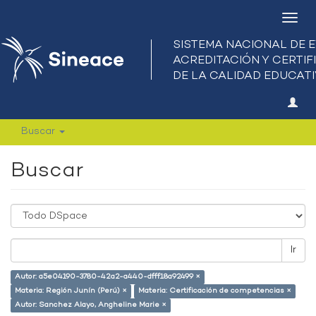
Camb
nave
Buscar
Buscar
Ir
Autor: a5e04190-3780-42a2-a440-dfff18a92499 ×
Materia: Región Junín (Perú) ×
Materia: Certificación de competencias ×
Autor: Sanchez Alayo, Angheline Marie ×