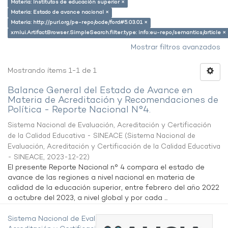
Materia: Institutos de educación superior ×
Materia: Estado de avance nacional ×
Materia: http://purl.org/pe-repo/ocde/ford#5.03.01 ×
xmlui.ArtifactBrowser.SimpleSearch.filter.type: info:eu-repo/semantics/article ×
Mostrar filtros avanzados
Mostrando ítems 1-1 de 1
Balance General del Estado de Avance en
Materia de Acreditación y Recomendaciones de
Política - Reporte Nacional N°4.
Sistema Nacional de Evaluación, Acreditación y Certificación
de la Calidad Educativa - SINEACE
(
Sistema Nacional de
Evaluación, Acreditación y Certificación de la Calidad Educativa
- SINEACE
,
2023-12-22
)
El presente Reporte Nacional n° 4 compara el estado de
avance de las regiones a nivel nacional en materia de
calidad de la educación superior, entre febrero del año 2022
a octubre del 2023, a nivel global y por cada ...
Sistema Nacional de Evaluación,