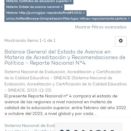
Materia: Institutos de educación superior ×
Materia: Estado de avance nacional ×
Materia: http://purl.org/pe-repo/ocde/ford#5.03.01 ×
xmlui.ArtifactBrowser.SimpleSearch.filter.type: info:eu-repo/semantics/article ×
Mostrar filtros avanzados
Mostrando ítems 1-1 de 1
Balance General del Estado de Avance en
Materia de Acreditación y Recomendaciones de
Política - Reporte Nacional N°4.
Sistema Nacional de Evaluación, Acreditación y Certificación
de la Calidad Educativa - SINEACE
(
Sistema Nacional de
Evaluación, Acreditación y Certificación de la Calidad Educativa
- SINEACE
,
2023-12-22
)
El presente Reporte Nacional n° 4 compara el estado de
avance de las regiones a nivel nacional en materia de
calidad de la educación superior, entre febrero del año 2022
a octubre del 2023, a nivel global y por cada ...
Sistema Nacional de Evaluación,