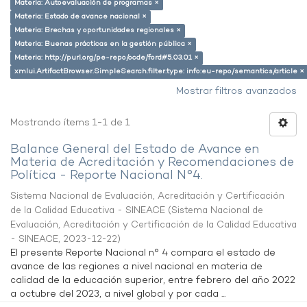
Materia: Autoevaluación de programas ×
Materia: Estado de avance nacional ×
Materia: Brechas y oportunidades regionales ×
Materia: Buenas prácticas en la gestión pública ×
Materia: http://purl.org/pe-repo/ocde/ford#5.03.01 ×
xmlui.ArtifactBrowser.SimpleSearch.filter.type: info:eu-repo/semantics/article ×
Mostrar filtros avanzados
Mostrando ítems 1-1 de 1
Balance General del Estado de Avance en
Materia de Acreditación y Recomendaciones de
Política - Reporte Nacional N°4.
Sistema Nacional de Evaluación, Acreditación y Certificación
de la Calidad Educativa - SINEACE
(
Sistema Nacional de
Evaluación, Acreditación y Certificación de la Calidad Educativa
- SINEACE
,
2023-12-22
)
El presente Reporte Nacional n° 4 compara el estado de
avance de las regiones a nivel nacional en materia de
calidad de la educación superior, entre febrero del año 2022
a octubre del 2023, a nivel global y por cada ...