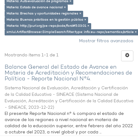
Materia: Autoevaluación de programas ×
Materia: Estado de avance nacional ×
Materia: Brechas y oportunidades regionales ×
Materia: Buenas prácticas en la gestión pública ×
Materia: http://purl.org/pe-repo/ocde/ford#5.03.01 ×
xmlui.ArtifactBrowser.SimpleSearch.filter.type: info:eu-repo/semantics/article ×
Mostrar filtros avanzados
Mostrando ítems 1-1 de 1
Balance General del Estado de Avance en
Materia de Acreditación y Recomendaciones de
Política - Reporte Nacional N°4.
Sistema Nacional de Evaluación, Acreditación y Certificación
de la Calidad Educativa - SINEACE
(
Sistema Nacional de
Evaluación, Acreditación y Certificación de la Calidad Educativa
- SINEACE
,
2023-12-22
)
El presente Reporte Nacional n° 4 compara el estado de
avance de las regiones a nivel nacional en materia de
calidad de la educación superior, entre febrero del año 2022
a octubre del 2023, a nivel global y por cada ...