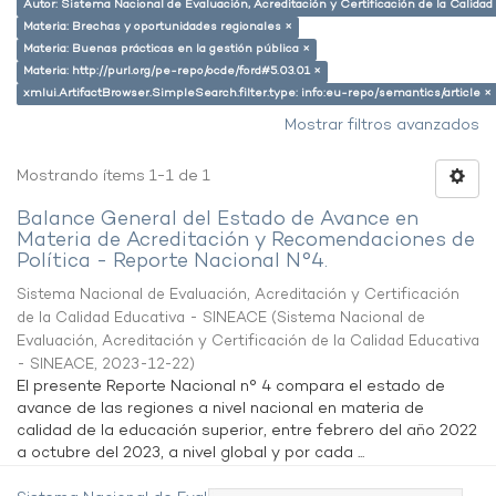
Autor: Sistema Nacional de Evaluación, Acreditación y Certificación de la Calid
Materia: Brechas y oportunidades regionales ×
Materia: Buenas prácticas en la gestión pública ×
Materia: http://purl.org/pe-repo/ocde/ford#5.03.01 ×
xmlui.ArtifactBrowser.SimpleSearch.filter.type: info:eu-repo/semantics/article ×
Mostrar filtros avanzados
Mostrando ítems 1-1 de 1
Balance General del Estado de Avance en
Materia de Acreditación y Recomendaciones de
Política - Reporte Nacional N°4.
Sistema Nacional de Evaluación, Acreditación y Certificación
de la Calidad Educativa - SINEACE
(
Sistema Nacional de
Evaluación, Acreditación y Certificación de la Calidad Educativa
- SINEACE
,
2023-12-22
)
El presente Reporte Nacional n° 4 compara el estado de
avance de las regiones a nivel nacional en materia de
calidad de la educación superior, entre febrero del año 2022
a octubre del 2023, a nivel global y por cada ...