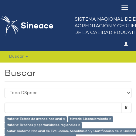
Camb
nave
Buscar
Buscar
Ir
Materia: Estado de avance nacional ×
Materia: Licenciamiento ×
Materia: Brechas y oportunidades regionales ×
Autor: Sistema Nacional de Evaluación, Acreditación y Certificación de la Calid