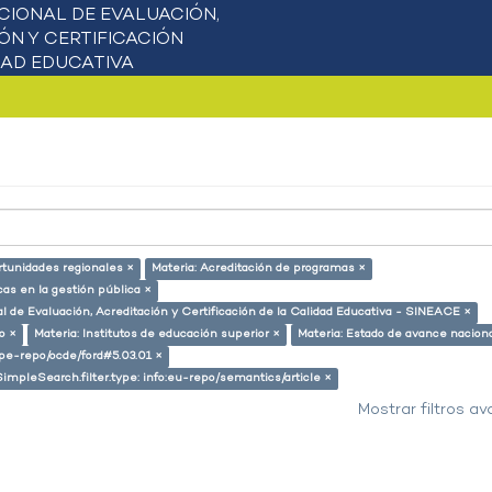
rtunidades regionales ×
Materia: Acreditación de programas ×
cas en la gestión pública ×
l de Evaluación, Acreditación y Certificación de la Calidad Educativa - SINEACE ×
o ×
Materia: Institutos de educación superior ×
Materia: Estado de avance nacion
g/pe-repo/ocde/ford#5.03.01 ×
SimpleSearch.filter.type: info:eu-repo/semantics/article ×
Mostrar filtros a