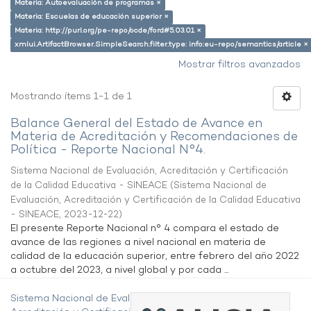
Materia: Autoevaluación de programas ×
Materia: Escuelas de educación superior ×
Materia: http://purl.org/pe-repo/ocde/ford#5.03.01 ×
xmlui.ArtifactBrowser.SimpleSearch.filter.type: info:eu-repo/semantics/article ×
Mostrar filtros avanzados
Mostrando ítems 1-1 de 1
Balance General del Estado de Avance en
Materia de Acreditación y Recomendaciones de
Política - Reporte Nacional N°4.
Sistema Nacional de Evaluación, Acreditación y Certificación
de la Calidad Educativa - SINEACE
(
Sistema Nacional de
Evaluación, Acreditación y Certificación de la Calidad Educativa
- SINEACE
,
2023-12-22
)
El presente Reporte Nacional n° 4 compara el estado de
avance de las regiones a nivel nacional en materia de
calidad de la educación superior, entre febrero del año 2022
a octubre del 2023, a nivel global y por cada ...
Sistema Nacional de Evaluación,